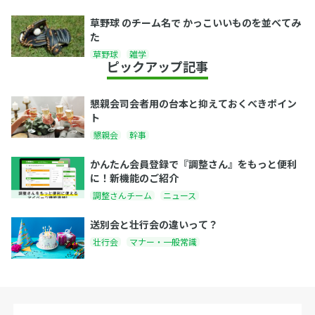
草野球 のチーム名で かっこいいものを並べてみ
た
草野球
雑学
ピックアップ記事
懇親会司会者用の台本と抑えておくべきポイン
ト
懇親会
幹事
かんたん会員登録で『調整さん』をもっと便利
に！新機能のご紹介
調整さんチーム
ニュース
送別会と壮行会の違いって？
壮行会
マナー・一般常識