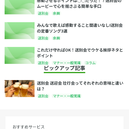
感動させるポイントは◯◯だった！？送別会の
ムービーで心を揺さぶる簡単な手口
送別会
余興
みんなで歌えば感動すること間違いなし!送別会
の定番ソング3選
送別会
余興
これだけ守ればOK！送別会でウケる挨拶ネタと
ポイント
送別会
マナー・一般常識
コラム
ピックアップ記事
送別会 送迎会 壮行会ってそれぞれの意味と違い
は？
送別会
マナー・一般常識
おすすめサービス