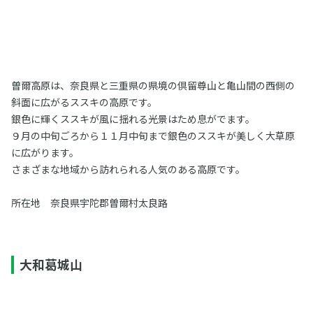
曽爾高原は、奈良県と三重県の県境の倶留尊山と亀山間の西側の
斜面に広がるススキの高原です。
銀色に輝くススキが風に揺れる光景はため息がでます。
９月の中旬ごろから１１月中旬まで銀色のススキが美しく大草原
に広がります。
さまざまな地域から訪れられる人気のある高原です。
所在地 奈良県宇陀郡曽爾村太良路
大和葛城山