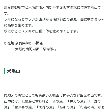
奈良県御所市と大阪府南河内郡千早赤阪村の境に位置する山で
す。
５月になるとツツジが山頂から南側斜面の高原一面に咲き真っ赤
に高原を染めます。
秋になるとススキが山頂一体を埋め尽くします。
所在地 奈良県御所市櫛羅
大阪府南河内郡千早赤阪村
犬鳴山
修験道の霊場としても名高い犬鳴山は神秘的な雰囲気の山です。
山中には、七飛瀑と言われる「塔の滝」「弁天の滝」「千寿の
滝」「古津喜の滝」「両界の滝」「布引の滝」「行者の滝」があ