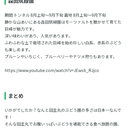
森田筑緑園
期間:トンネル 8月上旬〜9月下旬 露地 8月上旬〜9月下旬
静かな山あいにある森田筑緑園はモーツァルトを聴かせて育てた
巨峰が魅力です。
深い味わいがあり、人気があります。
ふわふわな土で栽培された巨峰を始め珍しい白系、赤系のぶどう
も楽しめます。
プルーンやいちじく、ブルーベリーやナツメ狩りもあります。
https://www.youtube.com/watch?v=JEwsb_RJjco
まとめ
いかがでしたか？なんと田主丸のぶどう園の多さは日本一なんで
す！
そんな田主丸でお腹いっぱいぶどうを堪能できる食べ放題の園、