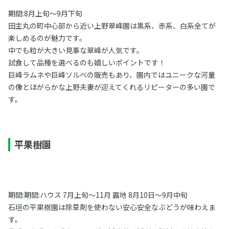
期間:8月上旬〜9月下旬
田主丸の町中心部から近い上野翠峰園は黒系、赤系、白系全てが
楽しめるのが魅力です。
中でも粒が大きい見事な翠峰が人気です。
試食して品種を選べるのも嬉しいポイントです！
巨峰ラムネや巨峰ソルベの販売もあり、園内ではユニークな河童
の像とほがらかな上野夫妻が迎えてくれるリピーターの多い園で
す。
平果樹園
期間:期間:ハウス 7月上旬〜11月 露地 8月10日〜9月中旬
石垣の平果樹園は除草剤を使わない安心安全なぶどうが味わえま
す。