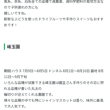
黒系、赤系、白系全ての品種で減農薬、減科学肥料の栽培方法な
ので子供連れの方にも
嬉しいですね。
新鮮なぶどうを使ったドライフルーツや手作りスイーツもおすす
めです！
峰玉園
期間:ハウス 7月9日〜8月5日 トンネル 8月1日〜8月10日 露地 8月
11日〜9月下旬
いろんな品種が試食できる峰玉園は園主さん手作りのその日に狩
れる品種が書いた丸太の
輪切りが迎えてくれる農園です。
様々な品種の中でも特にシャインマスカットは香り、味共に最高
で大人気です。