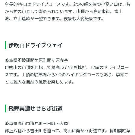
全長8.4キロのドライブコースです。2つの峰を持つ小高い山は、昔
から神の山として崇められています。山頂から高岡市街、富山
湾、立山連峰が一望できます。夜景も大変絶景です。
伊吹山ドライブウェイ
岐阜県不破郡関ケ原町関ヶ原寺谷
伊吹山の山頂を目指して標高1377ｍを挑む、17㎞のドライブコー
スです。山頂の駐車場から3つのハイキングコースもあり、季節ご
とに雄大な自然の風景を楽しめます。
飛騨美濃せせらぎ街道
岐阜県高山市清見町三日町～大原
郡上八幡から吉田川を遡って、高山に向かう街道です。長期間紅葉