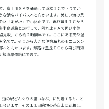
て、富士川ＳＡを通過して浜松ＩＣで下りてか
うな浜名バイパスへと向かいます。美しい海の景
の駅「潮見坂」で小休止です。再び豊川ＩＣから
多半島道路と走行して、阿九比ＰＡで再び小休
塩見坂」から約２時間半です。ここにある天然温
有名です。そこから大きな伊勢海老のモニュメン
部へと向かいます。帰路は豊丘ＩＣから再び南知
伊勢湾岸道路にでます。
「道の駅どんぐりの里いなぶ」に到着すると、と
出会います。そのまま目的地の茶臼山に到着し、