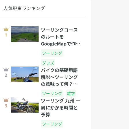
人気記事ランキング
ツーリングコース
のルートを
GoogleMapで作成
する方法
ツーリング
グッズ
バイクの基礎用語
解説〜ツーリング
の意味って何？語
源は？〜
ツーリング
雑学
ツーリング 九州 一
周にかかる時間と
予算
ツーリング