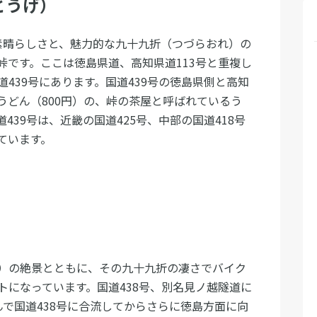
とうげ）
の素晴らしさと、魅力的な九十九折（つづらおれ）の
峠です。ここは徳島県道、高知県道113号と重複し
439号にあります。国道439号の徳島県側と高知
うどん（800円）の、峠の茶屋と呼ばれているう
39号は、近畿の国道425号、中部の国道418号
ています。
）の絶景とともに、その九十九折の凄さでバイク
トになっています。国道438号、別名見ノ越隧道に
んで国道438号に合流してからさらに徳島方面に向