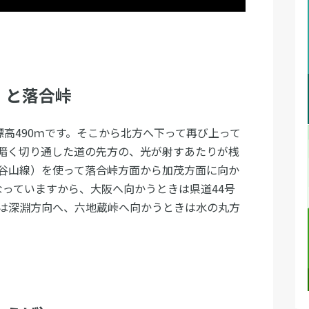
）と落合峠
標高490ｍです。そこから北方へ下って再び上って
暗く切り通した道の先方の、光が射すあたりが桟
祖谷山線）を使って落合峠方面から加茂方面に向か
なっていますから、大阪へ向かうときは県道44号
は深淵方向へ、六地蔵峠へ向かうときは水の丸方