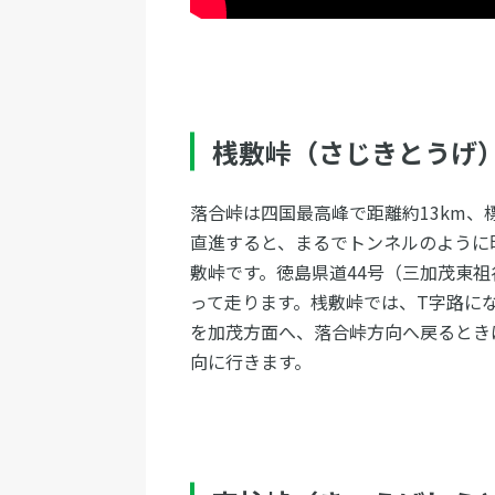
桟敷峠（さじきとうげ
落合峠は四国最高峰で距離約13km、
直進すると、まるでトンネルのように
敷峠です。徳島県道44号（三加茂東
って走ります。桟敷峠では、T字路に
を加茂方面へ、落合峠方向へ戻るとき
向に行きます。