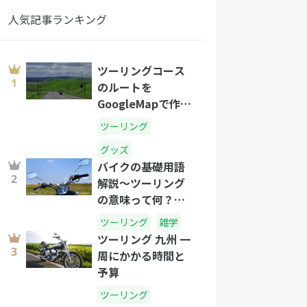
人気記事ランキング
ツーリングコース
のルートを
GoogleMapで作成
する方法
ツーリング
グッズ
バイクの基礎用語
解説〜ツーリング
の意味って何？語
源は？〜
ツーリング
雑学
ツーリング 九州 一
周にかかる時間と
予算
ツーリング