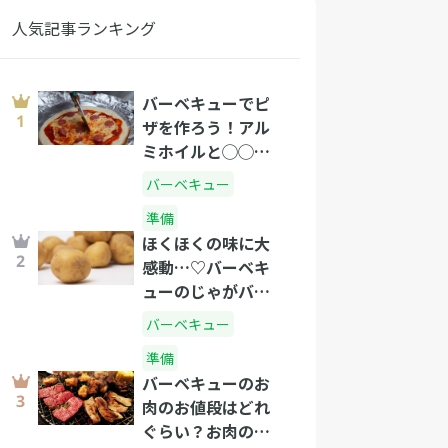
人気記事ランキング
バーベキューでピ
ザを作ろう！アル
ミホイルと◯◯で
できるピザの作り
バーベキュー
方
準備
ほくほくの味に大
感動…♡バーベキ
ューのじゃがバタ
ーの作り方
バーベキュー
準備
バーベキューのお
肉のお値段はどれ
ぐらい？お肉の選