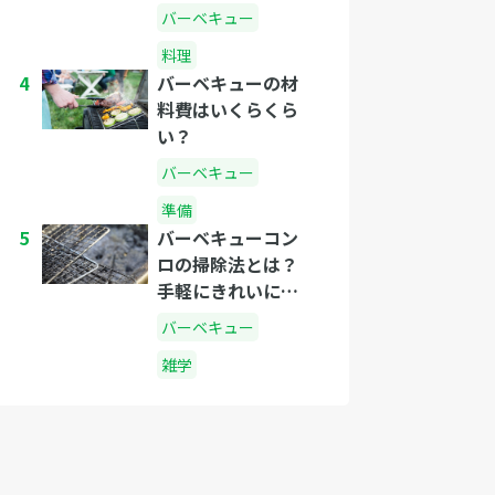
び方、種類と相場
バーベキュー
をご紹介します
料理
4
バーベキューの材
料費はいくらくら
い？
バーベキュー
準備
5
バーベキューコン
ロの掃除法とは？
手軽にきれいにな
る方法
バーベキュー
雑学