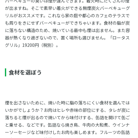
バーべキューの臭いは煙が運んできます。着火時にたくさんの煙
が出ますね。そこで素早い着火ができる無煙炭火バーベキューグ
リルがおススメです。これなら家の庭や都心のカフェのテラスで
も周りをきにせずバーべキューができちゃいます。食材の脂が炭
に落ちない構造のため、焼いている最中も煙は出ません。また容
器が熱くなり過ぎないので、置く場所も選びません。「ロータス
グリル」19200円（税別）。
食材を選ぼう
煙を出さないために、焼いた時に脂の落ちにくい食材を選んでは
いかがでしょうか？お肉はヒレや赤味の部位にする、タレが炭に
落ちると煙が出るので焼いてから味付けする、缶詰を開けて缶ご
と乗せる、などです。缶詰なら焼き鳥、牛肉の大和煮、ウインナ
ーソーセージなど味付けしたお肉も楽しめます。フルーツの缶詰