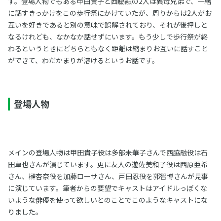
す。登場人物でもある甲田貴子と西脇融の2人は異母兄弟で、一緒
に話すきっかけをこの歩行祭にかけていたが、周りからは2人がお
互いを好きであると別の意味で誤解されており、それが後押しと
なるけれども、なかなか話せずにいます。もう少しで歩行祭が終
わるというときにどちらともなく距離は縮まりお互いに話すこと
ができて、わだかまりが溶けるというお話です。
登場人物
メインの登場人物は甲田貴子役は多部未華子さんで西脇融役は石
田卓也さんが演じています。更に友人の遊佐美和子役は西原亜希
さん、榊杏奈役を加藤ローサさん、戸田忍役を郭智博さんが見事
に演じています。筆者からの要望でキャストはアイドルっぽくな
いような俳優を使って欲しいとのことでこのようなキャストにな
りました。