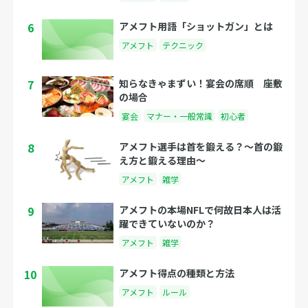
6
アメフト用語「ショットガン」とは
アメフト
テクニック
7
知らなきゃまずい！宴会の席順 座敷
の場合
宴会
マナー・一般常識
初心者
8
アメフト選手は首を鍛える？〜首の鍛
え方と鍛える理由〜
アメフト
雑学
9
アメフトの本場NFLで何故日本人は活
躍できていないのか？
アメフト
雑学
10
アメフト得点の種類と方法
アメフト
ルール