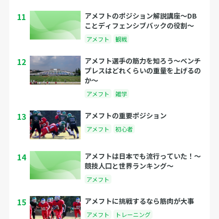
11
アメフトのポジション解説講座〜DB
ことディフェンシブバックの役割〜
アメフト
観戦
12
アメフト選手の筋力を知ろう〜ベンチ
プレスはどれくらいの重量を上げるの
か〜
アメフト
雑学
13
アメフトの重要ポジション
アメフト
初心者
14
アメフトは日本でも流行っていた！〜
競技人口と世界ランキング〜
アメフト
15
アメフトに挑戦するなら筋肉が大事
アメフト
トレーニング