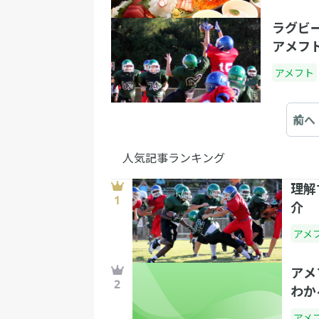
ラグビ
アメフ
アメフト
前へ
人気記事ランキング
理解
介
アメ
アメ
わか
アメ