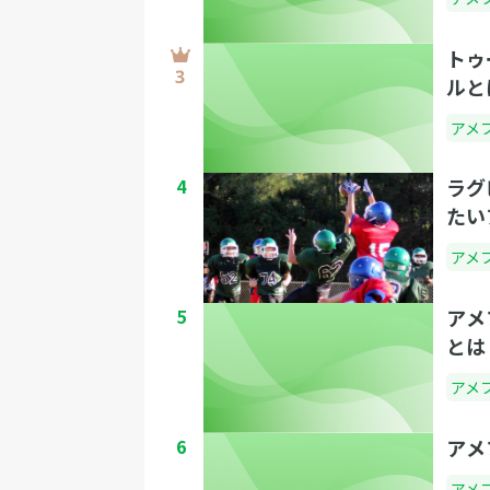
トゥ
ルと
アメ
4
ラグ
たい
アメ
5
アメ
とは
アメ
6
アメ
アメ