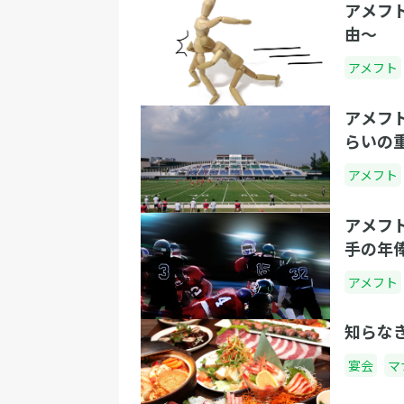
アメフ
由〜
アメフト
アメフ
らいの
アメフト
アメフ
手の年
アメフト
知らな
宴会
マ