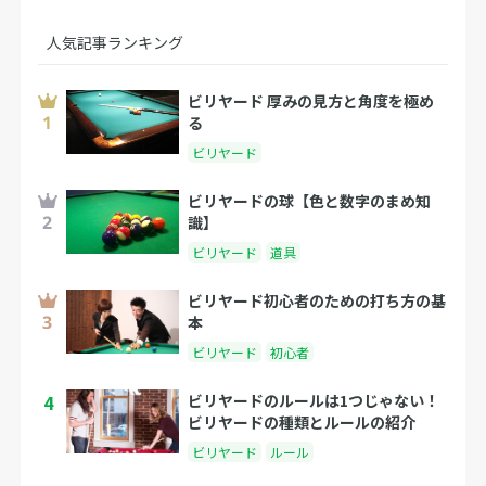
人気記事ランキング
ビリヤード 厚みの見方と角度を極め
る
ビリヤード
ビリヤードの球【色と数字のまめ知
識】
ビリヤード
道具
ビリヤード初心者のための打ち方の基
本
ビリヤード
初心者
4
ビリヤードのルールは1つじゃない！
ビリヤードの種類とルールの紹介
ビリヤード
ルール