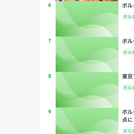
6
ボル
ボル
7
ボル
ボル
8
東京
ボル
9
ボル
点に
ボル