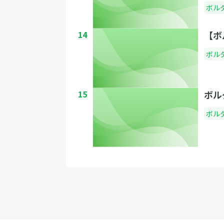
方法
ボル
14
【ボ
ボル
15
ボル
ボル