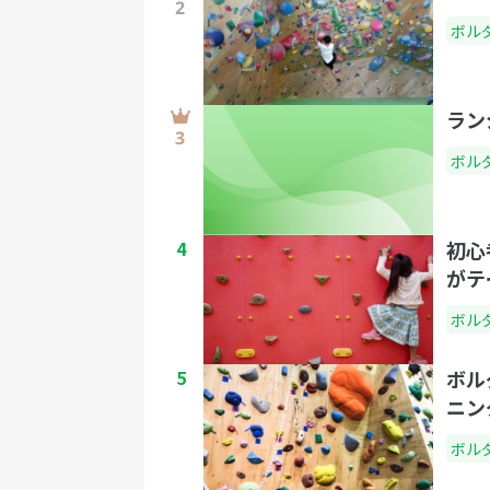
ボル
ラン
ボル
4
初心
がテ
ボル
5
ボル
ニン
ボル