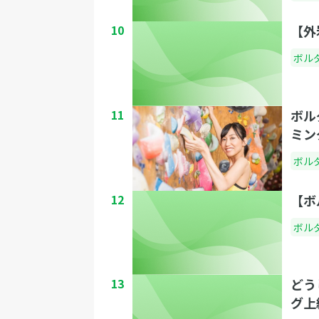
10
【外
ボル
11
ボル
ミン
ボル
12
【ボ
ボル
13
どう
グ上