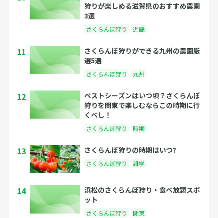
狩りが楽しめる滋賀県のおすすめ農園
3選
さくらんぼ狩り
近畿
11
さくらんぼ狩りができる九州の農園厳
選5選
さくらんぼ狩り
九州
12
ベストシーズンはいつ頃？さくらんぼ
狩りを関東で楽しむならこの時期に行
くべし！
さくらんぼ狩り
時期
13
さくらんぼ狩りの時期はいつ?
さくらんぼ狩り
雑学
14
浜松のさくらんぼ狩り・食べ放題スポ
ット
さくらんぼ狩り
関東