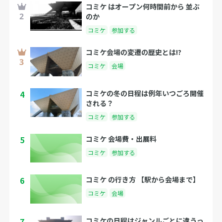
コミケ はオープン何時間前から 並ぶ
のか
コミケ
参加する
コミケ会場の変遷の歴史とは!?
コミケ
会場
4
コミケの冬の日程は例年いつごろ開催
される？
コミケ
参加する
5
コミケ 会場費・出展料
コミケ
参加する
6
コミケ の行き方 【駅から会場まで】
コミケ
会場
7
コミケの日程はジャンルごとに違うっ