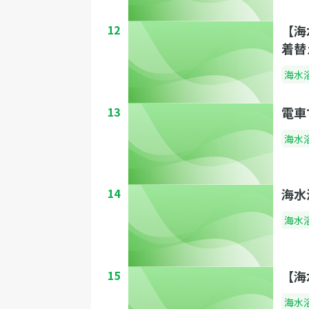
12
【海
着替
海水
13
電車
海水
14
海水
海水
15
【海
海水