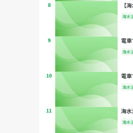
8
【海
海水
9
電車
海水
10
電車
海水
11
海水
海水