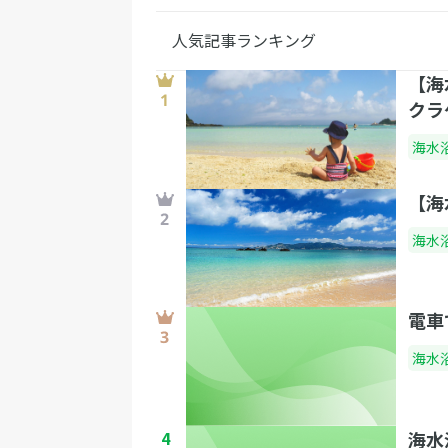
人気記事ランキング
【海
クラ
海水
【海
海水
電車
海水
4
海水