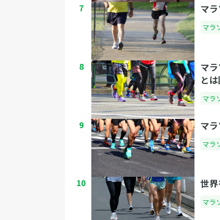
7
マラ
マラ
8
マラ
とは
マラ
9
マラ
マラ
10
世界
マラ