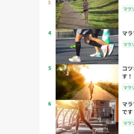
マラ
4
マラ
マラ
5
コツ
す！
マラ
6
マラ
です
マラ