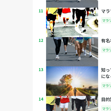
11
マラ
マラ
12
有名
マラ
13
知っ
にな
マラ
14
目的
マラ