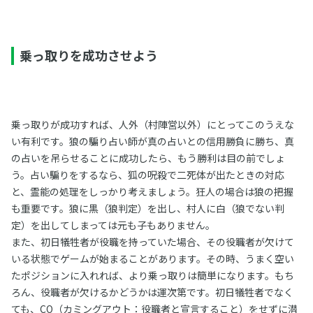
乗っ取りを成功させよう
乗っ取りが成功すれば、人外（村陣営以外）にとってこのうえな
い有利です。狼の騙り占い師が真の占いとの信用勝負に勝ち、真
の占いを吊らせることに成功したら、もう勝利は目の前でしょ
う。占い騙りをするなら、狐の呪殺で二死体が出たときの対応
と、霊能の処理をしっかり考えましょう。狂人の場合は狼の把握
も重要です。狼に黒（狼判定）を出し、村人に白（狼でない判
定）を出してしまっては元も子もありません。
また、初日犠牲者が役職を持っていた場合、その役職者が欠けて
いる状態でゲームが始まることがあります。その時、うまく空い
たポジションに入れれば、より乗っ取りは簡単になります。もち
ろん、役職者が欠けるかどうかは運次第です。初日犠牲者でなく
ても、CO（カミングアウト：役職者と宣言すること）をせずに潜