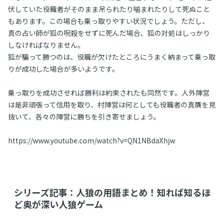
伏していた役職者がそのまま吊られたり噛まれたりして死ぬこと
もあります。この場合も乗っ取りやすい状況でしょう。ただし、
真の占い師が狐の呪殺をせずに死んだ場合、狐の対処はしっかり
しなければなりません。
狐が騙って勝つのは、役職が欠けたところにうまく納まって乗っ取
りが成功した場合が多いようです。
乗っ取りを成功させれば勝利は約束されたも同然です。人外陣営
は是非頑張って信用を取り、村陣営は何としても役職者の真贋を見
抜いて、各々の陣営に勝ちを引き寄せましょう。
https://www.youtube.com/watch?v=QN1NBdaXhjw
シリーズ記事：人狼の用語まとめ！知れば知るほ
ど奥が深い人狼ゲーム