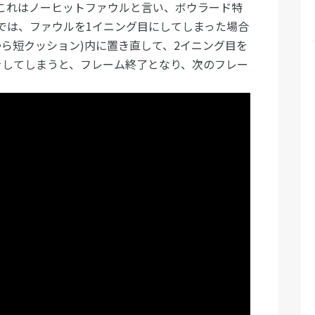
これはノーヒットファウルと言い、ボウラード特
では、ファウルを1イニング目にしてしまった場合
ら短クッション)内に置き直して、2イニング目を
をしてしまうと、フレーム終了となり、次のフレー