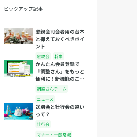
ピックアップ記事
懇親会司会者用の台本
と抑えておくべきポイ
ント
懇親会
幹事
かんたん会員登録で
『調整さん』をもっと
便利に！新機能のご紹
介
調整さんチーム
ニュース
送別会と壮行会の違い
って？
壮行会
マナー・一般常識