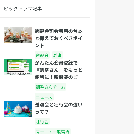
ピックアップ記事
懇親会司会者用の台本
と抑えておくべきポイ
ント
懇親会
幹事
かんたん会員登録で
『調整さん』をもっと
便利に！新機能のご紹
介
調整さんチーム
ニュース
送別会と壮行会の違い
って？
壮行会
マナー・一般常識