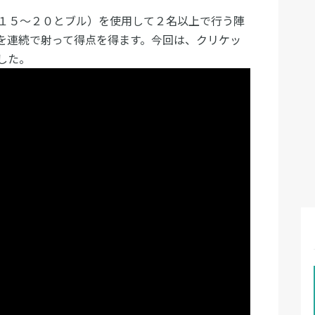
１５〜２０とブル）を使用して２名以上で行う陣
を連続で射って得点を得ます。今回は、クリケッ
した。