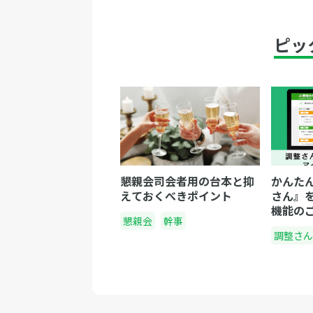
ピッ
懇親会司会者用の台本と抑
かんた
えておくべきポイント
さん』
機能の
懇親会
幹事
調整さん