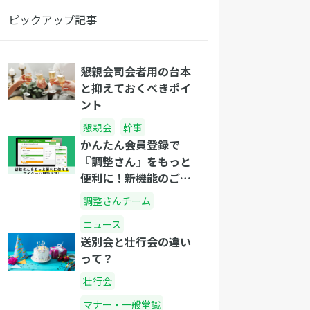
ピックアップ記事
懇親会司会者用の台本
と抑えておくべきポイ
ント
懇親会
幹事
かんたん会員登録で
『調整さん』をもっと
便利に！新機能のご紹
介
調整さんチーム
ニュース
送別会と壮行会の違い
って？
壮行会
マナー・一般常識