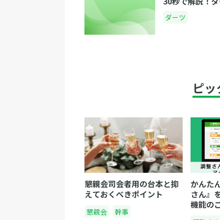
30秒で解説！ダ
ダーツ
ピッ
懇親会司会者用の台本と抑
かんた
えておくべきポイント
さん』
機能の
懇親会
幹事