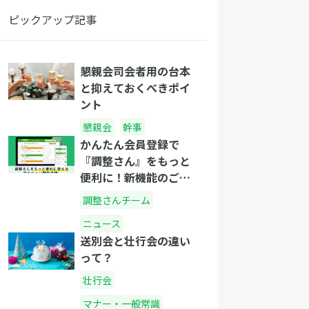
ピックアップ記事
懇親会司会者用の台本
と抑えておくべきポイ
ント
懇親会
幹事
かんたん会員登録で
『調整さん』をもっと
便利に！新機能のご紹
介
調整さんチーム
ニュース
送別会と壮行会の違い
って？
壮行会
マナー・一般常識