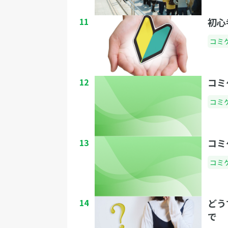
11
初心
コミ
12
コミ
コミ
13
コミ
コミ
14
どう
で