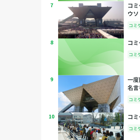
7
コミ
ウソ
コミ
8
コミ
コミ
9
一度
名言
コミ
10
コミ
コミ