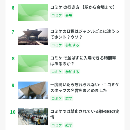
6
コミケ の行き方 【駅から会場まで】
コミケ
会場
7
コミケの日程はジャンルごとに違うっ
てホント？ウソ？
コミケ
参加する
8
コミケ で並ばずに入場できる時間帯
はあるのか？
コミケ
参加する
9
一度聞いたら忘れられない…！コミケ
スタッフの名言をまとめました
コミケ
雑学
10
コミケでは禁止されている徹夜組の実
情
コミケ
雑学