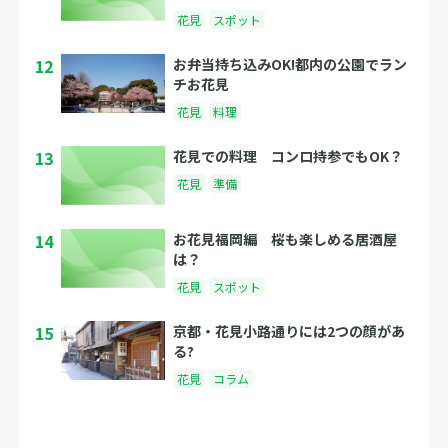
花見
スポット
12
お弁当持ち込みOK!都内の公園でラン
チお花見
花見
料理
13
花見での料理 コンロ持参でもOK？
花見
準備
14
お花見福岡編 桜も楽しめる居酒屋
は？
花見
スポット
15
京都・花見小路通りには2つの顔があ
る?
花見
コラム