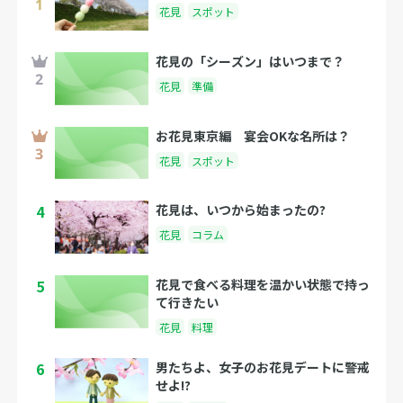
花見
スポット
花見の「シーズン」はいつまで？
花見
準備
お花見東京編 宴会OKな名所は？
花見
スポット
4
花見は、いつから始まったの?
花見
コラム
5
花見で食べる料理を温かい状態で持っ
て行きたい
花見
料理
6
男たちよ、女子のお花見デートに警戒
せよ!?