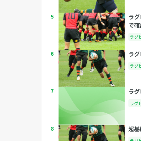
5
ラグ
で確
ラグ
6
ラグ
ラグ
7
ラグ
ラグ
8
超基
ラグ