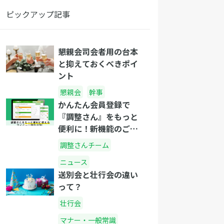
ピックアップ記事
懇親会司会者用の台本
と抑えておくべきポイ
ント
懇親会
幹事
かんたん会員登録で
『調整さん』をもっと
便利に！新機能のご紹
介
調整さんチーム
ニュース
送別会と壮行会の違い
って？
壮行会
マナー・一般常識