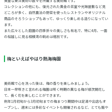
貴重な東洋美術の数々を所蔵する美術館です。
コレクションの他にも、復元された黄金の茶室や光琳屋敷など見
どころが多く、自然農法の野菜を使ったレストランやオリジナル
商品のそろうショップもあって、ゆっくり楽しめる造りになってい
ます。
また広々とした庭園の四季折々の美しさも有名で、特に4月、一面
の桜越しに見る相模湾の眺めは格別です。
梅といえばやはり熱海梅園
美術館で心を洗った後は、梅の香りを楽しみましょう。
日本一早咲きと言われる梅園は咲く時期の異なる梅が順次開花し
て、長く花を楽しむことができます。
例年1月初旬から3月初旬までの梅まつり期間中は足湯や出店もオ
ープンし、週末には多彩なイベントも開催されるなど、とても賑や