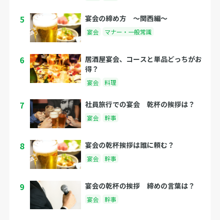
5
宴会の締め方 〜関西編〜
宴会
マナー・一般常識
6
居酒屋宴会、コースと単品どっちがお
得？
宴会
料理
7
社員旅行での宴会 乾杯の挨拶は？
宴会
幹事
8
宴会の乾杯挨拶は誰に頼む？
宴会
幹事
9
宴会の乾杯の挨拶 締めの言葉は？
宴会
幹事