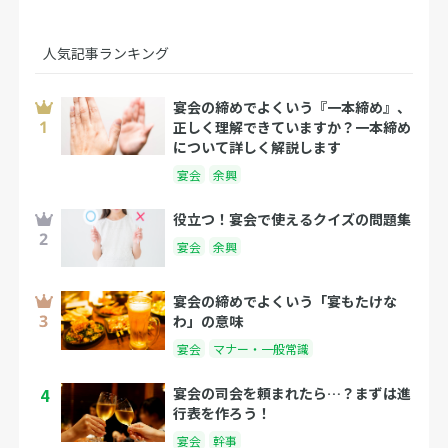
人気記事ランキング
宴会の締めでよくいう『一本締め』、
正しく理解できていますか？一本締め
について詳しく解説します
宴会
余興
役立つ！宴会で使えるクイズの問題集
宴会
余興
宴会の締めでよくいう「宴もたけな
わ」の意味
宴会
マナー・一般常識
4
宴会の司会を頼まれたら…？まずは進
行表を作ろう！
宴会
幹事