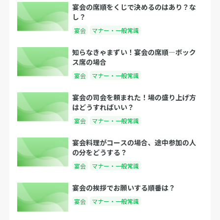
宴会の席順をくじで決めるのはあり？な
し？
宴会
マナー・一般常識
知らなきゃまずい！宴会の席順―ボック
ス席の場合
宴会
マナー・一般常識
宴会の司会を頼まれた！場の盛り上げ方
はどうすればいい？
宴会
マナー・一般常識
宴会料理がコースの場合、途中参加の人
の分をどうする？
宴会
マナー・一般常識
宴会の挨拶でお願いする順番は？
宴会
マナー・一般常識