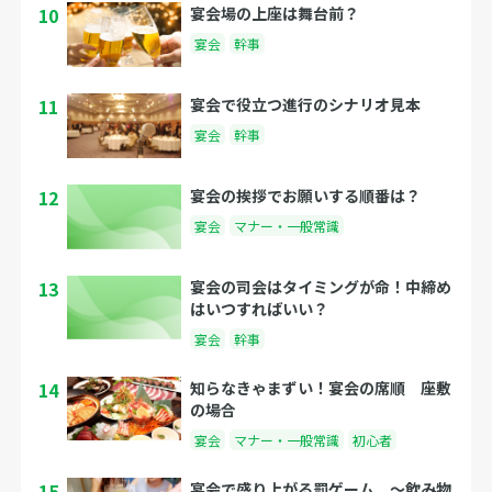
10
宴会場の上座は舞台前？
宴会
幹事
11
宴会で役立つ進行のシナリオ見本
宴会
幹事
12
宴会の挨拶でお願いする順番は？
宴会
マナー・一般常識
13
宴会の司会はタイミングが命！中締め
はいつすればいい？
宴会
幹事
14
知らなきゃまずい！宴会の席順 座敷
の場合
宴会
マナー・一般常識
初心者
15
宴会で盛り上がる罰ゲーム 〜飲み物