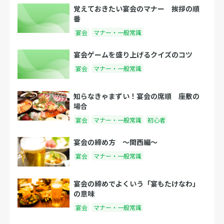
覚えておきたい宴会のマナー 挨拶の順
番
宴会
マナー・一般常識
宴会ゲームを盛り上げるクイズのコツ
宴会
マナー・一般常識
知らなきゃまずい！宴会の席順 座敷の
場合
宴会
マナー・一般常識
初心者
宴会の締め方 〜関西編〜
宴会
マナー・一般常識
宴会の締めでよくいう「宴もたけなわ」
の意味
宴会
マナー・一般常識