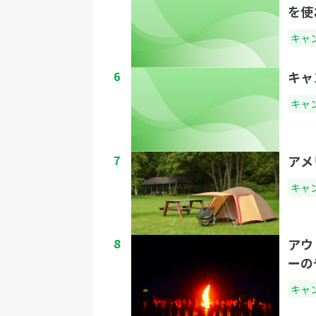
を使
キャ
6
キャ
キャ
7
アメ
キャ
8
アウ
ーの
キャ