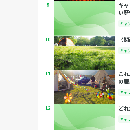
9
キャ
い歴
キャ
10
〈関
キャ
11
これ
の服
キャ
12
どれ
キャ