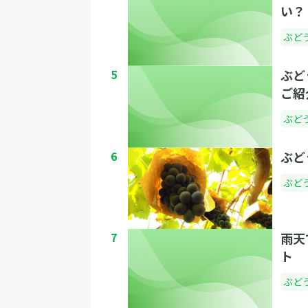
い？
ぶど
5
ぶど
ご紹
ぶど
6
ぶど
ぶど
7
雨天
ト
ぶど