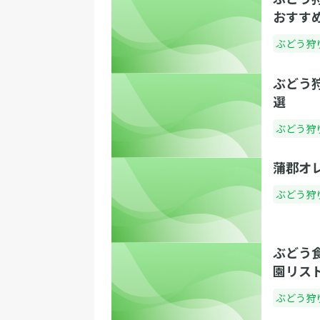
おすす
ぶどう狩
ぶどう
選
ぶどう狩
蒲郡オ
ぶどう狩
ぶどう
園リス
ぶどう狩