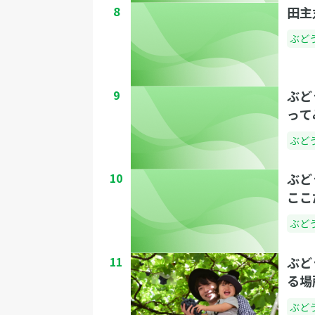
8
田主
ぶど
9
ぶど
って
ぶど
10
ぶど
ここ
ぶど
11
ぶど
る場
ぶど