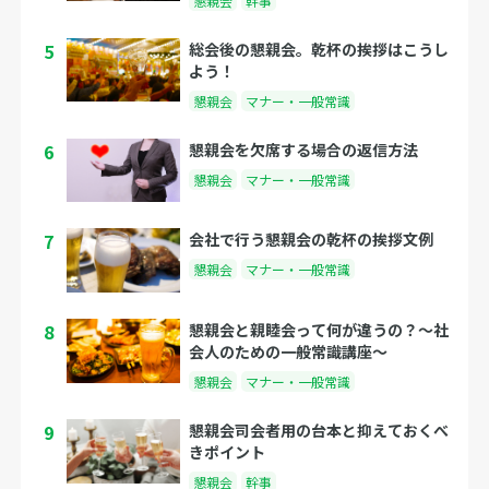
懇親会
幹事
5
総会後の懇親会。乾杯の挨拶はこうし
よう！
懇親会
マナー・一般常識
6
懇親会を欠席する場合の返信方法
懇親会
マナー・一般常識
7
会社で行う懇親会の乾杯の挨拶文例
懇親会
マナー・一般常識
8
懇親会と親睦会って何が違うの？〜社
会人のための一般常識講座〜
懇親会
マナー・一般常識
9
懇親会司会者用の台本と抑えておくべ
きポイント
懇親会
幹事