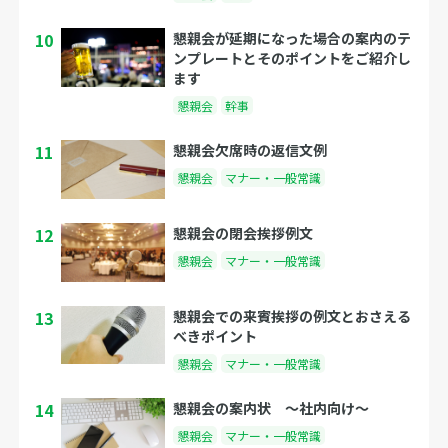
10
懇親会が延期になった場合の案内のテ
ンプレートとそのポイントをご紹介し
ます
懇親会
幹事
11
懇親会欠席時の返信文例
懇親会
マナー・一般常識
12
懇親会の閉会挨拶例文
懇親会
マナー・一般常識
13
懇親会での来賓挨拶の例文とおさえる
べきポイント
懇親会
マナー・一般常識
14
懇親会の案内状 〜社内向け〜
懇親会
マナー・一般常識