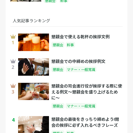
懇親会
幹事
人気記事ランキング
懇親会で使える乾杯の挨拶文例
懇親会
幹事
懇親会での中締めの挨拶例文
懇親会
マナー・一般常識
懇親会の司会進行役が挨拶する際に使
える例文〜懇親会を盛り上げるため
に〜
懇親会
マナー・一般常識
4
懇親会の最後をきっちり締めよう!閉
会の挨拶に必ず入れるべきフレーズ