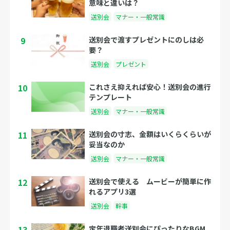
意味と違いは？
送別会
マナー・一般常識
9
送別会で渡すプレゼントにのしは必
要？
送別会
プレゼント
10
これさえ抑えれば安心！送別会の進行
テンプレート
送別会
マナー・一般常識
11
送別会の寸志、金額はいくらくらいが
妥当なのか
送別会
マナー・一般常識
12
送別会で使える ムービーが簡単に作
れるアプリ3選
送別会
幹事
13
定年退職者送別会にぴったりなBGM