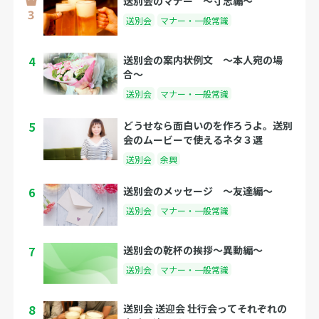
送別会のマナー 〜寸志編〜
送別会
マナー・一般常識
4
送別会の案内状例文 〜本人宛の場
合〜
送別会
マナー・一般常識
5
どうせなら面白いのを作ろうよ。送別
会のムービーで使えるネタ３選
送別会
余興
6
送別会のメッセージ 〜友達編〜
送別会
マナー・一般常識
7
送別会の乾杯の挨拶〜異動編〜
送別会
マナー・一般常識
8
送別会 送迎会 壮行会ってそれぞれの