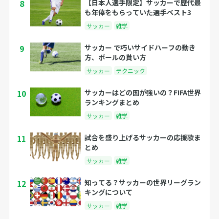
8
【日本人選手限定】サッカーで歴代最
も年俸をもらっていた選手ベスト3
サッカー
雑学
9
サッカー で巧いサイドハーフの動き
方、ボールの貰い方
サッカー
テクニック
10
サッカーはどの国が強いの？FIFA世界
ランキングまとめ
サッカー
雑学
11
試合を盛り上げるサッカーの応援歌ま
とめ
サッカー
雑学
12
知ってる？サッカーの世界リーグラン
キングについて
サッカー
雑学