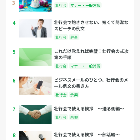
壮行会
マナー・一般常識
4
壮行会で飽きさせない、短くて簡潔な
スピーチの例文
壮行会
幹事
5
これだけ覚えれば完璧！壮行会の式次
第の手順
壮行会
マナー・一般常識
6
ビジネスメールのひとつ、壮行会のメ
ール例文の書き方
壮行会
余興
7
壮行会で使える挨拶 〜送る側編〜
壮行会
余興
8
壮行会で使える挨拶 〜部活編〜