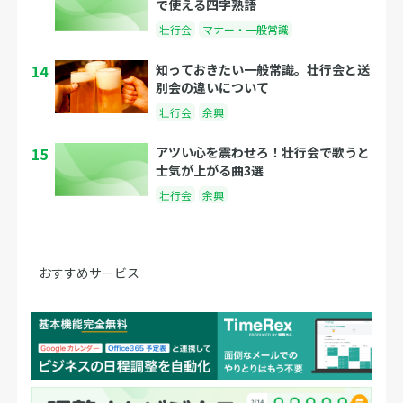
で使える四字熟語
壮行会
マナー・一般常識
14
知っておきたい一般常識。壮行会と送
別会の違いについて
壮行会
余興
15
アツい心を震わせろ！壮行会で歌うと
士気が上がる曲3選
壮行会
余興
おすすめサービス