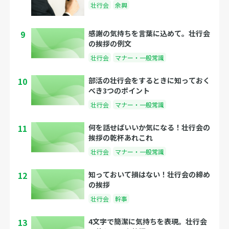
壮行会
余興
9
感謝の気持ちを言葉に込めて。壮行会
の挨拶の例文
壮行会
マナー・一般常識
10
部活の壮行会をするときに知っておく
べき3つのポイント
壮行会
マナー・一般常識
11
何を話せばいいか気になる！壮行会の
挨拶の乾杯あれこれ
壮行会
マナー・一般常識
12
知っておいて損はない！壮行会の締め
の挨拶
壮行会
幹事
13
4文字で簡潔に気持ちを表現。壮行会