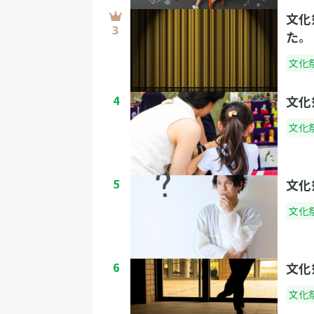
文化
た。
文化
4
文化
文化
5
文化
文化
6
文化
文化