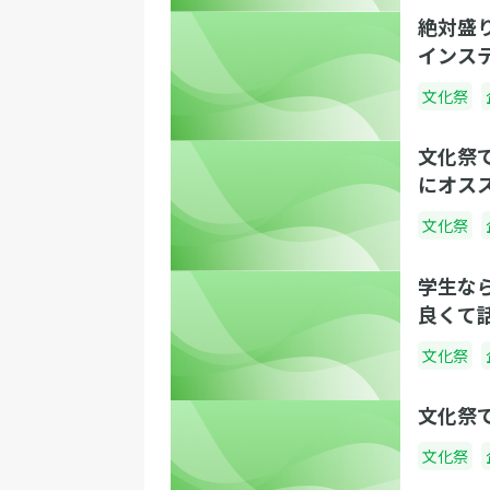
絶対盛
インス
文化祭
文化祭
にオス
文化祭
学生な
良くて
文化祭
文化祭
文化祭