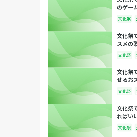
のゲー
文化祭
文化祭
スメの
文化祭
文化祭
せるお
文化祭
文化祭
ればい
文化祭