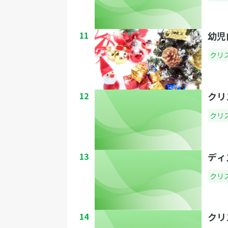
11
幼児
クリ
12
クリ
クリ
13
ディ
クリ
14
クリ