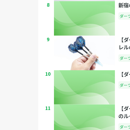
8
新宿
ダー
9
【ダ
レル
ダー
10
【ダ
ダー
11
【ダ
のル
ダー