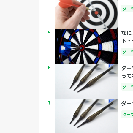
ダー
5
なに
ト・
ダー
6
ダー
って
ダー
7
ダー
ダー