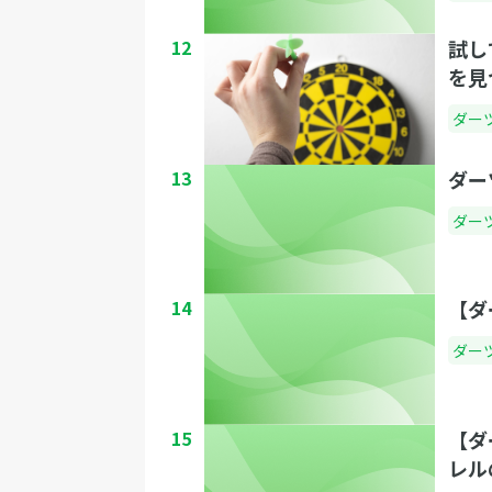
12
試し
を見
ダー
13
ダー
ダー
14
【ダ
ダー
15
【ダ
レル