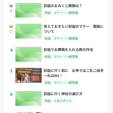
初詣のおみくじ期間は？
初詣
マナー・一般常識
覚えておきたい初詣のマナー 服装に
ついて
初詣
マナー・一般常識
4
初詣でお賽銭を入れる際の作法
初詣
マナー・一般常識
5
初詣に行く前に お寺では二礼二拍手
一礼はNG！
初詣
マナー・一般常識
6
初詣に行く神社の選び方
初詣
人気スポット