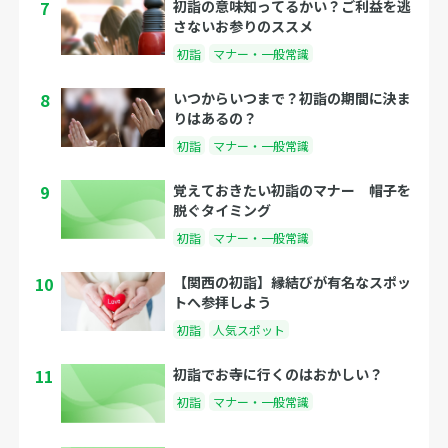
7
初詣の意味知ってるかい？ご利益を逃
さないお参りのススメ
初詣
マナー・一般常識
8
いつからいつまで？初詣の期間に決ま
りはあるの？
初詣
マナー・一般常識
9
覚えておきたい初詣のマナー 帽子を
脱ぐタイミング
初詣
マナー・一般常識
10
【関西の初詣】縁結びが有名なスポッ
トへ参拝しよう
初詣
人気スポット
11
初詣でお寺に行くのはおかしい？
初詣
マナー・一般常識