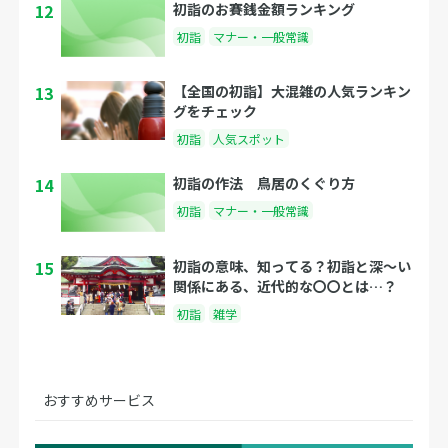
12
初詣のお賽銭金額ランキング
初詣
マナー・一般常識
13
【全国の初詣】大混雑の人気ランキン
グをチェック
初詣
人気スポット
14
初詣の作法 鳥居のくぐり方
初詣
マナー・一般常識
15
初詣の意味、知ってる？初詣と深～い
関係にある、近代的な〇〇とは…？
初詣
雑学
おすすめサービス