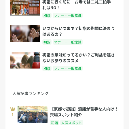
初詣に行く前に お寺では二礼二拍手一
礼はNG！
初詣
マナー・一般常識
いつからいつまで？初詣の期間に決まり
はあるの？
初詣
マナー・一般常識
初詣の意味知ってるかい？ご利益を逃さ
ないお参りのススメ
初詣
マナー・一般常識
人気記事ランキング
【京都で初詣】混雑が苦手な人向け！
穴場スポット紹介
初詣
人気スポット