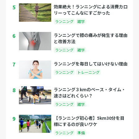
5
効果絶大！ランニングによる消費カロ
リーってこんなにすごかった
ランニング
雑学
6
ランニングで膝の痛みが発生する理由
と改善方法
ランニング
雑学
7
ランニングを毎日してはいけない理由
ランニング
トレーニング
8
ランニング３kmのペース・タイム・
速さはどれくらい？
ランニング
雑学
9
【ランニング初心者】5km30分を目
標にするのが良いワケ
ランニング
準備