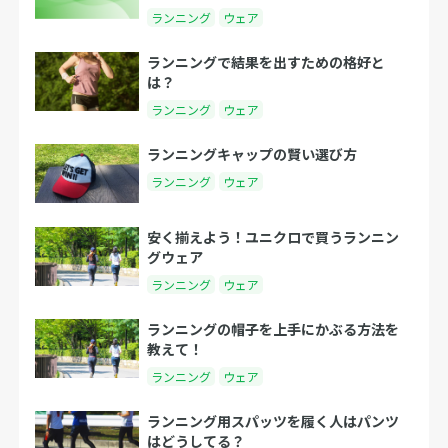
ランニング
ウェア
ランニングで結果を出すための格好と
は？
ランニング
ウェア
ランニングキャップの賢い選び方
ランニング
ウェア
安く揃えよう！ユニクロで買うランニン
グウェア
ランニング
ウェア
ランニングの帽子を上手にかぶる方法を
教えて！
ランニング
ウェア
ランニング用スパッツを履く人はパンツ
はどうしてる？