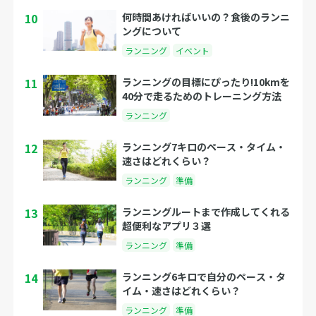
10
何時間あければいいの？食後のランニ
ングについて
ランニング
イベント
11
ランニングの目標にぴったり!10kmを
40分で走るためのトレーニング方法
ランニング
12
ランニング7キロのペース・タイム・
速さはどれくらい？
ランニング
準備
13
ランニングルートまで作成してくれる
超便利なアプリ３選
ランニング
準備
14
ランニング6キロで自分のペース・タ
イム・速さはどれくらい？
ランニング
準備