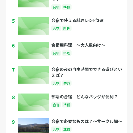
合宿
準備
5
合宿で使える料理レシピ3選
合宿
料理
6
合宿用料理 〜大人数向け〜
合宿
料理
7
合宿の夜の自由時間でできる遊びとい
えば？
合宿
遊び
8
部活の合宿 どんなバッグが便利？
合宿
準備
9
合宿で必要なものは？〜サークル編〜
合宿
準備