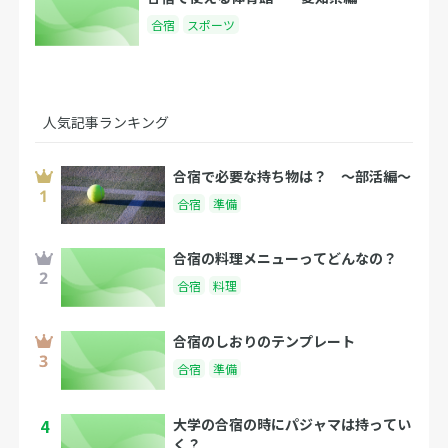
合宿
スポーツ
人気記事ランキング
合宿で必要な持ち物は？ 〜部活編〜
合宿
準備
合宿の料理メニューってどんなの？
合宿
料理
合宿のしおりのテンプレート
合宿
準備
4
大学の合宿の時にパジャマは持ってい
く？