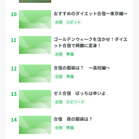
10
おすすめのダイエット合宿〜東京編〜
合宿
スポット
11
ゴールデンウィークを活かせ！ダイエ
ット合宿で綺麗に変身！
合宿
準備
12
合宿の服装は？ 〜高校編〜
合宿
準備
13
ゼミ合宿 ぼっちは辛いよ
合宿
エピソード
14
合宿 夜の服装は？
合宿
準備