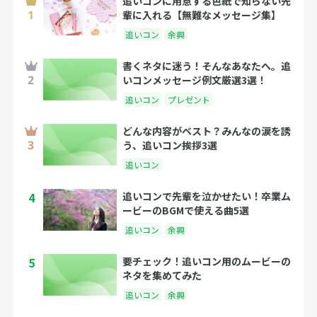
追いコンに用意する色紙で知らない先
輩に入れる【無難なメッセージ集】
追いコン
余興
書くネタに迷う！そんなあなたへ。追
いコンメッセージ例文厳選3選！
追いコン
プレゼント
どんな内容がベスト？みんなの涙を誘
う、追いコン挨拶3選
追いコン
4
追いコンで先輩を泣かせたい！卒業ム
ービーのBGMで使える曲5選
追いコン
余興
5
要チェック！追いコン用のムービーの
ネタを集めてみた
追いコン
余興