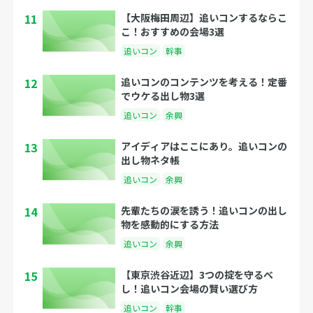
11
【大阪梅田周辺】追いコンするならこ
こ！おすすめの会場3選
追いコン
幹事
12
追いコンのコンテンツを考える！定番
でウケる出し物3選
追いコン
余興
13
アイディアはここにあり。追いコンの
出し物ネタ帳
追いコン
余興
14
先輩たちの涙を誘う！追いコンの出し
物を感動的にする方法
追いコン
余興
15
【東京渋谷近辺】3つの掟を守るべ
し！追いコン会場の賢い選び方
追いコン
幹事