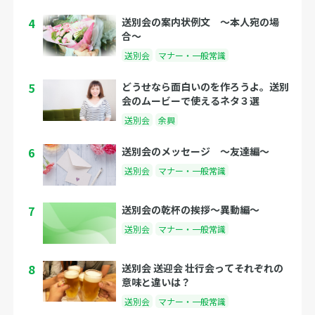
4
送別会の案内状例文 〜本人宛の場
合〜
送別会
マナー・一般常識
5
どうせなら面白いのを作ろうよ。送別
会のムービーで使えるネタ３選
送別会
余興
6
送別会のメッセージ 〜友達編〜
送別会
マナー・一般常識
7
送別会の乾杯の挨拶〜異動編〜
送別会
マナー・一般常識
8
送別会 送迎会 壮行会ってそれぞれの
意味と違いは？
送別会
マナー・一般常識