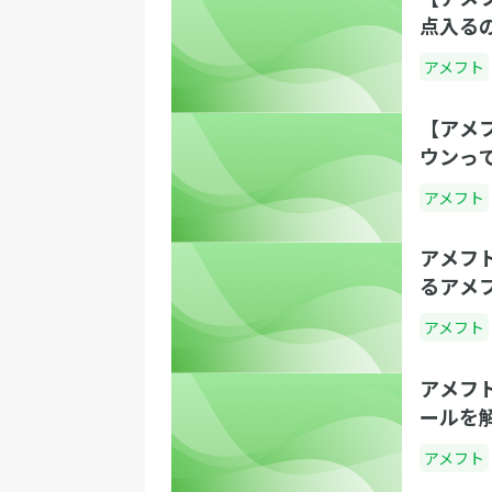
点入る
アメフト
【アメ
ウンっ
アメフト
アメフ
るアメ
アメフト
アメフ
ールを
アメフト