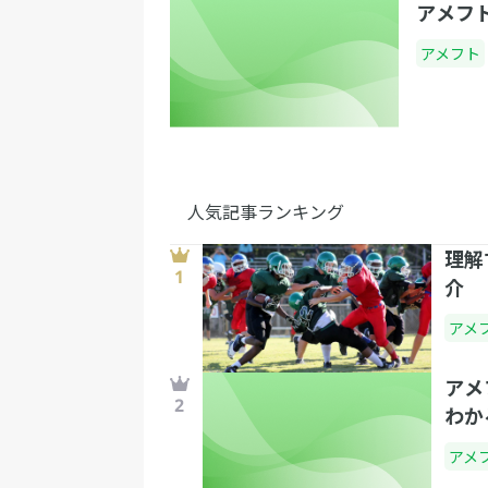
アメフ
アメフト
人気記事ランキング
理解
介
アメ
アメ
わか
アメ