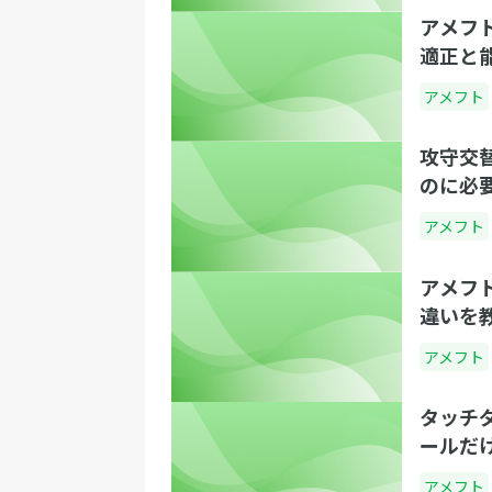
アメフ
適正と
アメフト
攻守交
のに必
アメフト
アメフ
違いを
アメフト
タッチ
ールだ
アメフト