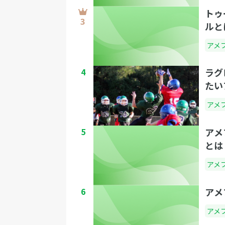
トゥ
ルと
アメ
4
ラグ
たい
アメ
5
アメ
とは
アメ
6
アメ
アメ