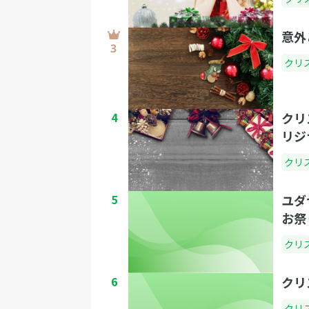
意外
クリ
4
クリ
リジ
クリ
5
ユダ
お祭
クリ
6
クリ
クリ