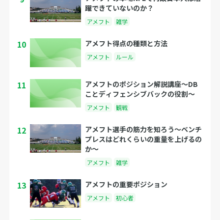
躍できていないのか？
アメフト
雑学
10
アメフト得点の種類と方法
アメフト
ルール
11
アメフトのポジション解説講座〜DB
ことディフェンシブバックの役割〜
アメフト
観戦
12
アメフト選手の筋力を知ろう〜ベンチ
プレスはどれくらいの重量を上げるの
か〜
アメフト
雑学
13
アメフトの重要ポジション
アメフト
初心者