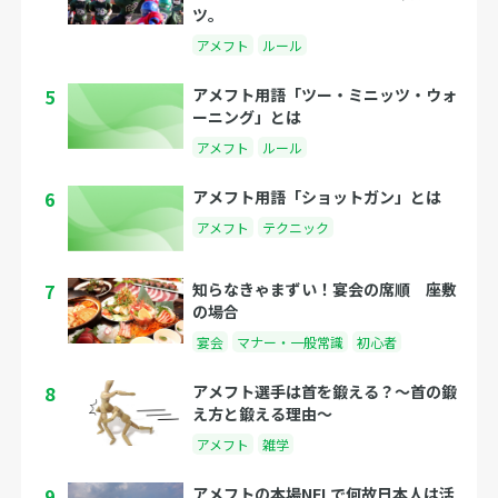
ツ。
アメフト
ルール
5
アメフト用語「ツー・ミニッツ・ウォ
ーニング」とは
アメフト
ルール
6
アメフト用語「ショットガン」とは
アメフト
テクニック
7
知らなきゃまずい！宴会の席順 座敷
の場合
宴会
マナー・一般常識
初心者
8
アメフト選手は首を鍛える？〜首の鍛
え方と鍛える理由〜
アメフト
雑学
9
アメフトの本場NFLで何故日本人は活