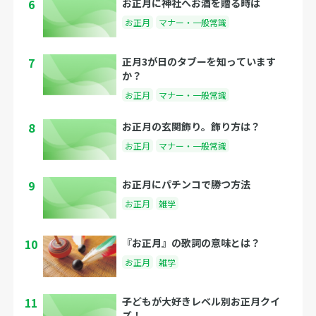
6
お正月に神社へお酒を贈る時は
お正月
マナー・一般常識
7
正月3が日のタブーを知っています
か？
お正月
マナー・一般常識
8
お正月の玄関飾り。飾り方は？
お正月
マナー・一般常識
9
お正月にパチンコで勝つ方法
お正月
雑学
10
『お正月』の歌詞の意味とは？
お正月
雑学
11
子どもが大好きレベル別お正月クイ
ズ！