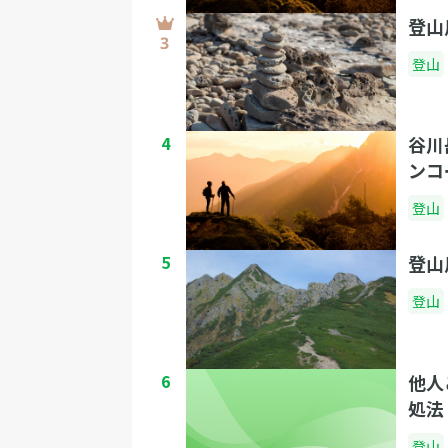
登山
登山
4
谷川
ンコ
登山
5
登山
登山
6
他人
処法
登山