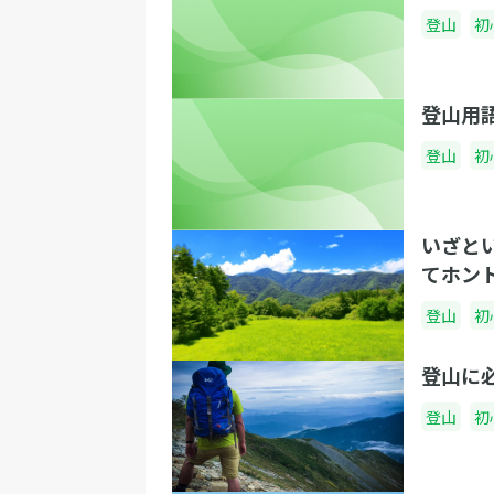
登山
初
登山用
登山
初
いざと
てホン
登山
初
登山に
登山
初