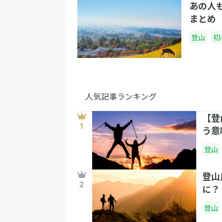
あの人
まとめ
登山
初
人気記事ランキング
【登
う意
登山
登山
に？
登山