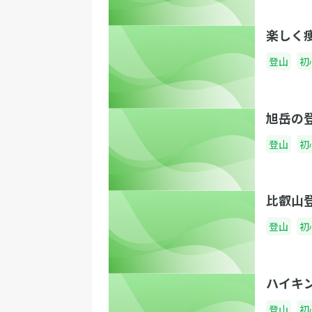
楽しく
登山
初
旭岳の
登山
初
比叡山
登山
初
ハイキ
登山
初