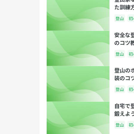
た訓練
登山
初
安全な
のコツ
登山
初
登山の
装のコ
登山
初
自宅で
鍛えよ
登山
初