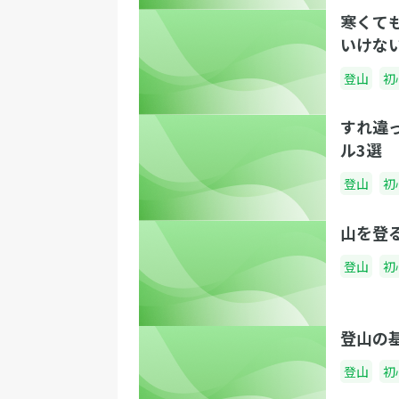
寒くて
いけな
登山
初
すれ違
ル3選
登山
初
山を登
登山
初
登山の
登山
初