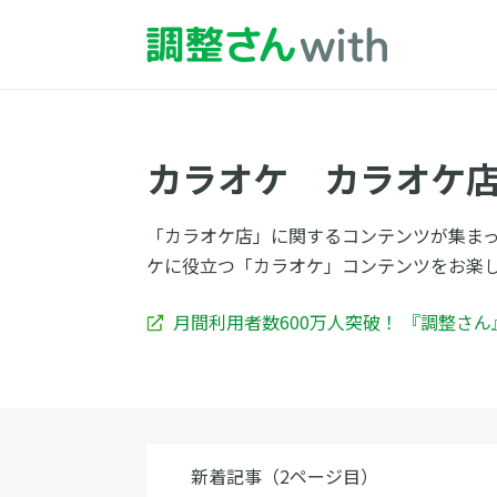
カラオケ カラオケ
「カラオケ店」に関するコンテンツが集ま
ケに役立つ「カラオケ」コンテンツをお楽
月間利用者数600万人突破！ 『調整さ
新着記事（2ページ目）