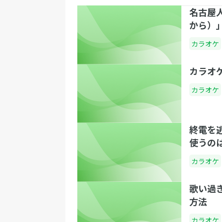
名古屋
から）
カラオケ
カラオ
カラオケ
終電を
使うのはO
カラオケ
歌い過
方法
カラオケ