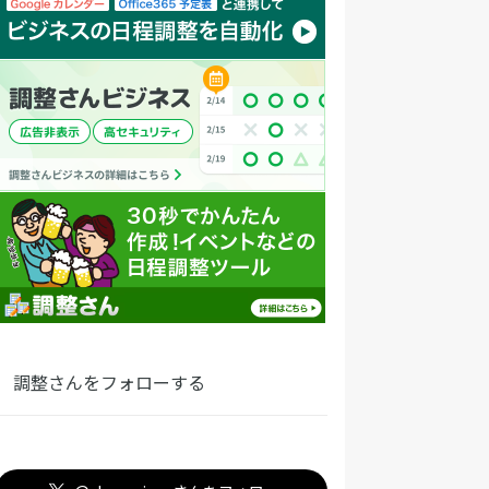
調整さんをフォローする