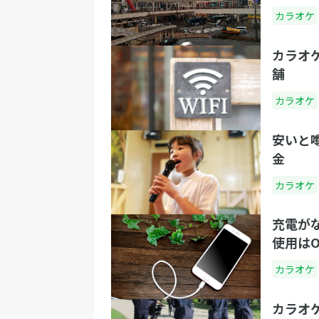
カラオケ
カラオケ
舗
カラオケ
安いと
金
カラオケ
充電が
使用はO
カラオケ
カラオ