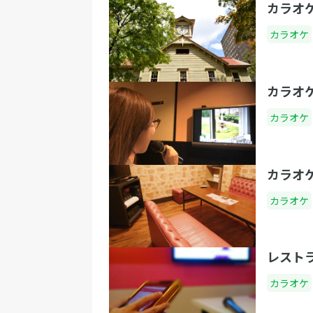
カラオ
カラオケ
カラオ
カラオケ
カラオ
カラオケ
レスト
カラオケ