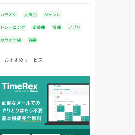
カラオケ
人気曲
ジャンル
トレーニング
定番曲
機種
アプリ
カラオケ店
雑学
おすすめサービス