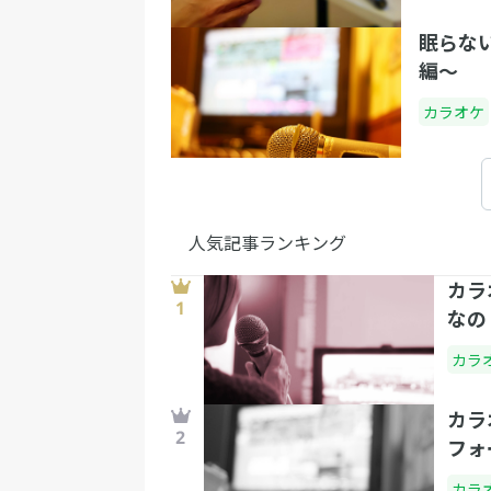
眠らな
編〜
カラオケ
人気記事ランキング
カラ
なの
カラ
カラ
フォ
カラ